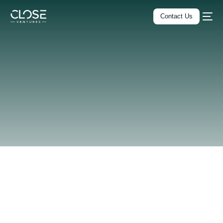
Contact Us
Home
Servicios
All-in-One Business Suite
Legal
Español