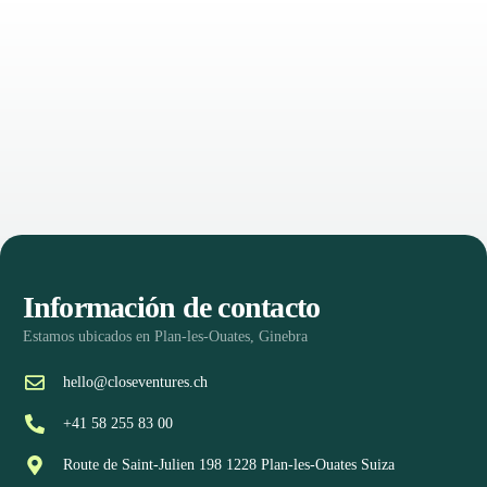
Información de contacto
Estamos ubicados en Plan-les-Ouates, Ginebra
hello@closeventures.ch
+41 58 255 83 00
Route de Saint-Julien 198 1228 Plan-les-Ouates Suiza