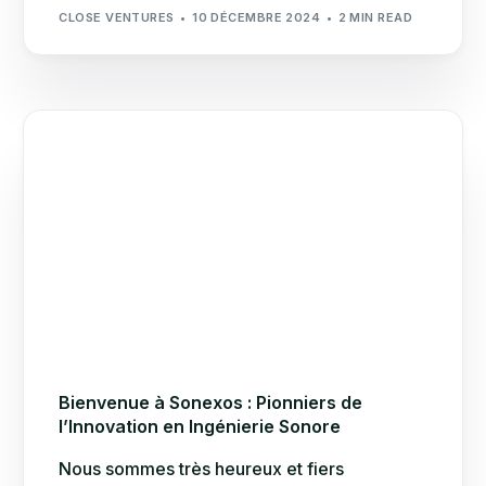
CLOSE VENTURES
10 DÉCEMBRE 2024
2 MIN READ
Bienvenue à Sonexos : Pionniers de
l’Innovation en Ingénierie Sonore
Nous sommes très heureux et fiers