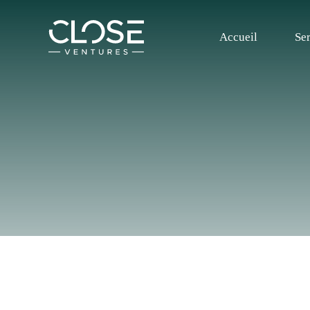
Accueil
Se
Home
Services
All-in-One Business Suite
Finances