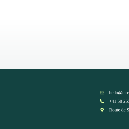
hello@clos
+41 58 25
Route de S