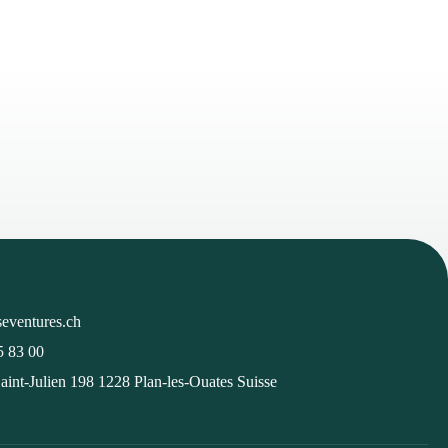
eventures.ch
5 83 00
aint-Julien 198 1228 Plan-les-Ouates Suisse