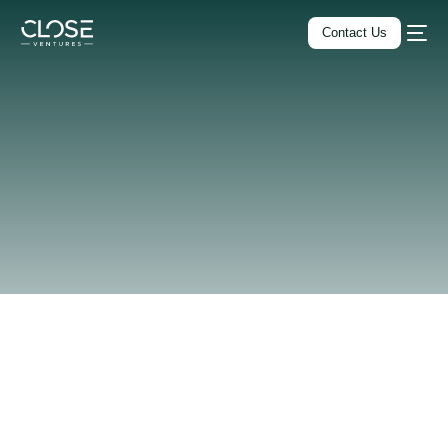
Contact Us
Home
Services
All-in-One Business Suite
Administratif
Français